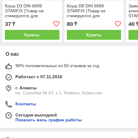
Коуш D3 DIN 6899
Коуш D8 DIN 6899
Зажи
STARFIX (Товар не
STARFIX (Товар не
алю
стикеруется для
стикеруется для
STAR
розничной торговли)
розничной торговли)
стик
37
80
40
₸
₸
(STARFIX) (SMP-76792-1)
(STARFIX) (SMP-76797-1)
розн
(STA
Купить
Купить
О нас
90% положительных из 50 отзывов за год
Работает с 07.11.2016
г. Алматы
пр. Суюнбая № 43, к 1, Алматы, Казахстан
Контакты
Сегодня выходной
Показать весь график работы