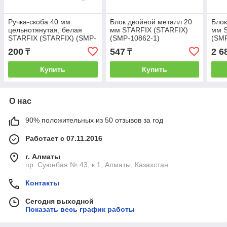
Ручка-скоба 40 мм
Блок двойной металл 20
Блок
цельнотянутая, белая
мм STARFIX (STARFIX)
мм 
STARFIX (STARFIX) (SMP-
(SMP-10862-1)
(SMP
65118-1)
200
547
2 6
₸
₸
Купить
Купить
О нас
90% положительных из 50 отзывов за год
Работает с 07.11.2016
г. Алматы
пр. Суюнбая № 43, к 1, Алматы, Казахстан
Контакты
Сегодня выходной
Показать весь график работы