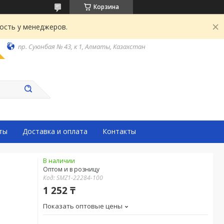
Корзина
ость у менеджеров.
пр. Суюнбая № 43, к 1, Алматы, Казахстан
ты
Доставка и оплата
Контакты
В наличии
Оптом и в розницу
Код:
SMZ1-22284-100
1 252 ₸
Показать оптовые цены