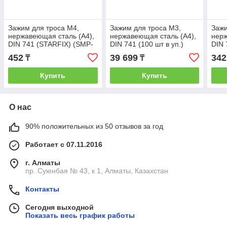
Зажим для троса М4,
Зажим для троса М3,
Зажи
нержавеющая сталь (А4),
нержавеющая сталь (А4),
нерж
DIN 741 (STARFIX) (SMP-
DIN 741 (100 шт в уп.)
DIN 
02259-1)
(STARFIX) (SM-13483-
7559
452
39 699
342
₸
₸
100)
Купить
Купить
О нас
90% положительных из 50 отзывов за год
Работает с 07.11.2016
г. Алматы
пр. Суюнбая № 43, к 1, Алматы, Казахстан
Контакты
Сегодня выходной
Показать весь график работы