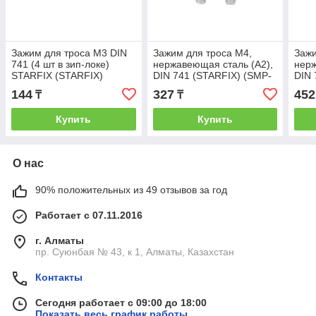
Зажим для троса М3 DIN
Зажим для троса М4,
Зажи
741 (4 шт в зип-локе)
нержавеющая сталь (А2),
нерж
STARFIX (STARFIX)
DIN 741 (STARFIX) (SMP-
DIN 
(SMM1-46584-4)
75592-1)
0225
144
327
452
₸
₸
Купить
Купить
О нас
90% положительных из 49 отзывов за год
Работает с 07.11.2016
г. Алматы
пр. Суюнбая № 43, к 1, Алматы, Казахстан
Контакты
Сегодня работает с 09:00 до 18:00
Показать весь график работы