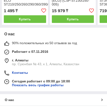
ECO
(ECO) (CSP-ST230/250-
ST34
ST210/250/260/290/360/390/440/460
005)
ST36
(ECO) (CSP-ST360-021)
1 495
15 979
719
₸
₸
Купить
Купить
О нас
90% положительных из 50 отзывов за год
Работает с 07.11.2016
г. Алматы
пр. Суюнбая № 43, к 1, Алматы, Казахстан
Контакты
Сегодня работает с 09:00 до 18:00
Показать весь график работы
О нас