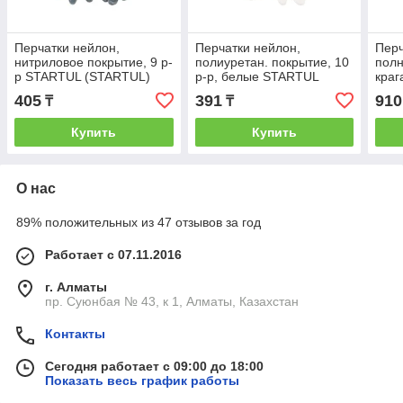
Перчатки нейлон,
Перчатки нейлон,
Перч
нитриловое покрытие, 9 р-
полиуретан. покрытие, 10
полн
р STARTUL (STARTUL)
р-р, белые STARTUL
краг
(ST7104-9)
(STARTUL) (ST7129-10)
(STA
405
391
910
₸
₸
Купить
Купить
О нас
89% положительных из 47 отзывов за год
Работает с 07.11.2016
г. Алматы
пр. Суюнбая № 43, к 1, Алматы, Казахстан
Контакты
Сегодня работает с 09:00 до 18:00
Показать весь график работы