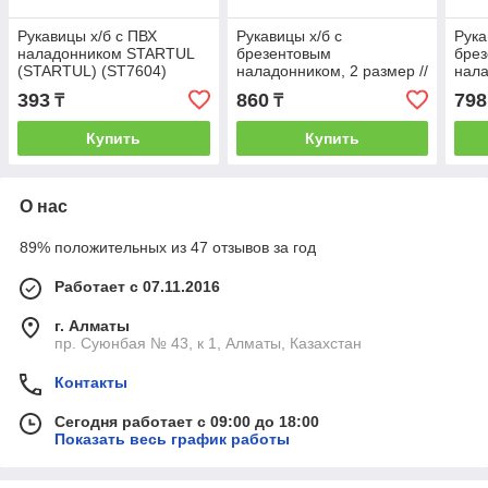
Рукавицы х/б с ПВХ
Рукавицы х/б с
Рука
наладонником STARTUL
брезентовым
бре
(STARTUL) (ST7604)
наладонником, 2 размер //
нала
СИБРТЕХ Россия
темн
393
860
798
₸
₸
(НАР
Купить
Купить
О нас
89% положительных из 47 отзывов за год
Работает с 07.11.2016
г. Алматы
пр. Суюнбая № 43, к 1, Алматы, Казахстан
Контакты
Сегодня работает с 09:00 до 18:00
Показать весь график работы