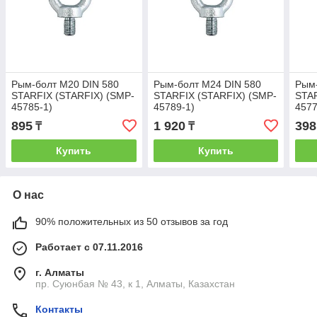
Рым-болт М20 DIN 580
Рым-болт М24 DIN 580
Рым-
STARFIX (STARFIX) (SMP-
STARFIX (STARFIX) (SMP-
STAR
45785-1)
45789-1)
4577
895
1 920
398
₸
₸
Купить
Купить
О нас
90% положительных из 50 отзывов за год
Работает с 07.11.2016
г. Алматы
пр. Суюнбая № 43, к 1, Алматы, Казахстан
Контакты