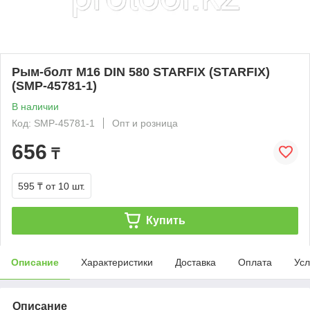
Рым-болт М16 DIN 580 STARFIX (STARFIX)
(SMP-45781-1)
В наличии
Код: SMP-45781-1
Опт и розница
656
₸
595 ₸
от 10 шт.
Купить
Описание
Характеристики
Доставка
Оплата
Усл
Описание