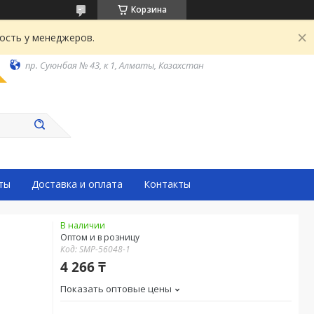
Корзина
ость у менеджеров.
пр. Суюнбая № 43, к 1, Алматы, Казахстан
ты
Доставка и оплата
Контакты
В наличии
Оптом и в розницу
Код:
SMP-56048-1
4 266 ₸
Показать оптовые цены