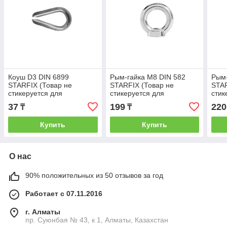
Коуш D3 DIN 6899
Рым-гайка М8 DIN 582
Рым-
STARFIX (Товар не
STARFIX (Товар не
STAR
стикеруется для
стикеруется для
стик
розничной торговли)
розничной торговли)
розн
37
199
220
₸
₸
(STARFIX) (SMP-76792-1)
(STARFIX) (SMP-56026-1)
(STA
Купить
Купить
О нас
90% положительных из 50 отзывов за год
Работает с 07.11.2016
г. Алматы
пр. Суюнбая № 43, к 1, Алматы, Казахстан