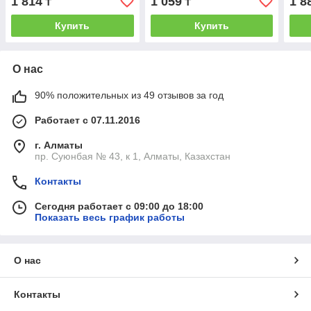
1 814
1 059
1 8
₸
₸
200-10
хвос
пред
Купить
Купить
О нас
90% положительных из 49 отзывов за год
Работает с 07.11.2016
г. Алматы
пр. Суюнбая № 43, к 1, Алматы, Казахстан
Контакты
Сегодня работает с 09:00 до 18:00
Показать весь график работы
О нас
Контакты