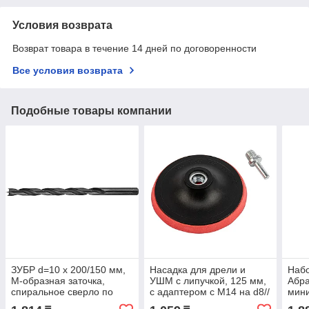
Условия возврата
Возврат товара в течение 14 дней по договоренности
Все условия возврата
Подобные товары компании
ЗУБР d=10 x 200/150 мм,
Насадка для дрели и
Наб
М-образная заточка,
УШМ с липучкой, 125 мм,
Абр
спиральное сверло по
с адаптером c М14 на d8//
мин
дереву "Корона" 29421-
Сибртех
для 