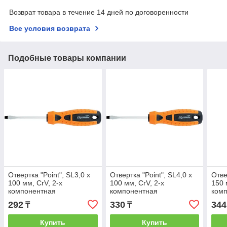
Возврат товара в течение 14 дней по договоренности
Все условия возврата
Подобные товары компании
Отвертка "Point", SL3,0 х
Отвертка "Point", SL4,0 х
Отве
100 мм, CrV, 2-х
100 мм, CrV, 2-х
150 
компонентная
компонентная
ком
рукоятка//Sparta
рукоятка//Sparta
руко
292
330
344
₸
₸
Купить
Купить