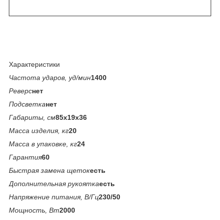
Характеристики
Частота ударов, уд/мин
1400
Реверс
нет
Подсветка
нет
Габариты, см
85x19x36
Масса изделия, кг
20
Масса в упаковке, кг
24
Гарантия
60
Быстрая замена щеток
есть
Дополнительная рукоятка
есть
Напряжение питания, В/Гц
230/50
Мощность, Вт
2000