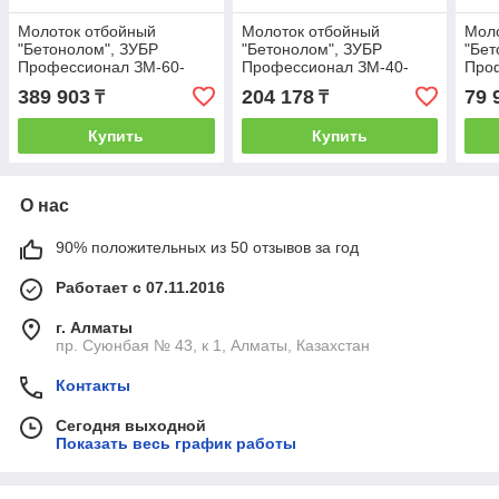
Молоток отбойный
Молоток отбойный
Мол
"Бетонолом", ЗУБР
"Бетонолом", ЗУБР
"Бет
Профессионал ЗМ-60-
Профессионал ЗМ-40-
Про
2200 ВК, HEX28, 60 Дж, 30
1700 К, HEX30, 40 Дж, 17
SDS-
389 903
204 178
79 
₸
₸
кг, 950 уд/мин, 2200 Вт,
кг, 1400 уд/мин, 1700 Вт,
уд /
АВТ,
кейс
Купить
Купить
О нас
90% положительных из 50 отзывов за год
Работает с 07.11.2016
г. Алматы
пр. Суюнбая № 43, к 1, Алматы, Казахстан
Контакты
Сегодня выходной
Показать весь график работы