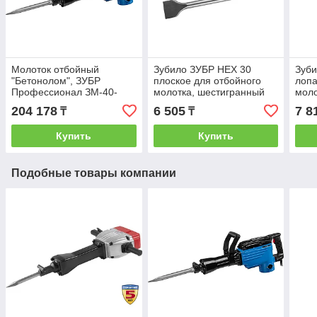
Молоток отбойный
Зубило ЗУБР HEX 30
Зуби
"Бетонолом", ЗУБР
плоское для отбойного
лопа
Профессионал ЗМ-40-
молотка, шестигранный
моло
1700 К, HEX30, 40 Дж, 17
хвостовик 30мм, 410мм
шест
204 178
6 505
7 8
₸
₸
кг, 1400 уд/мин, 1700 Вт,
30м
кейс
Купить
Купить
Подобные товары компании