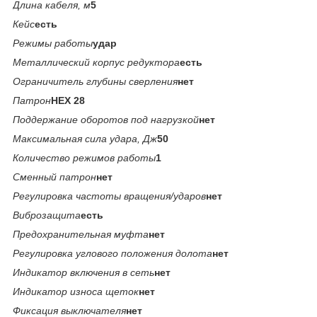
Длина кабеля, м
5
Кейс
есть
Режимы работы
удар
Металлический корпус редуктора
есть
Ограничитель глубины сверления
нет
Патрон
HEX 28
Поддержание оборотов под нагрузкой
нет
Максимальная сила удара, Дж
50
Количество режимов работы
1
Сменный патрон
нет
Регулировка частоты вращения/ударов
нет
Виброзащита
есть
Предохранительная муфта
нет
Регулировка углового положения долота
нет
Индикатор включения в сеть
нет
Индикатор износа щеток
нет
Фиксация выключателя
нет