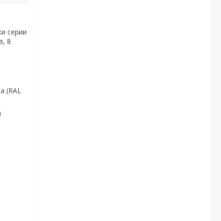
ки серии
, 8
а (RAL
я