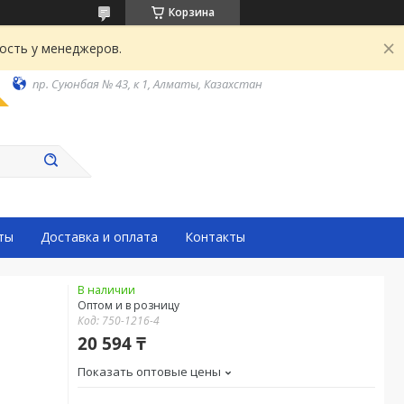
Корзина
ость у менеджеров.
пр. Суюнбая № 43, к 1, Алматы, Казахстан
ты
Доставка и оплата
Контакты
В наличии
Оптом и в розницу
Код:
750-1216-4
20 594 ₸
Показать оптовые цены