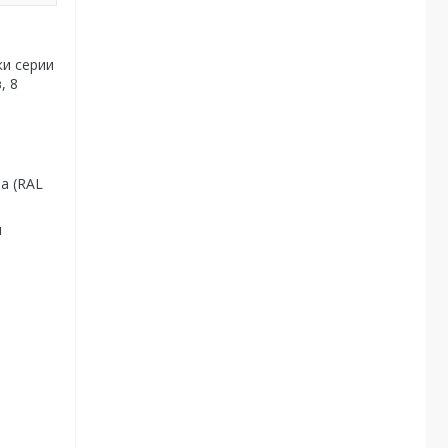
ки серии
, 8
а (RAL
я