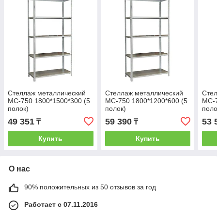
Стеллаж металлический
Стеллаж металлический
Стел
МС-750 1800*1500*300 (5
МС-750 1800*1200*600 (5
МС-7
полок)
полок)
поло
49 351
59 390
53 
₸
₸
Купить
Купить
О нас
90% положительных из 50 отзывов за год
Работает с 07.11.2016