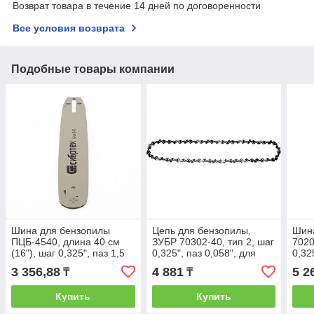
Возврат товара в течение 14 дней по договоренности
Все условия возврата
Подобные товары компании
Шина для бензопилы
Цепь для бензопилы,
Шина
ПЦБ-4540, длина 40 см
ЗУБР 70302-40, тип 2, шаг
7020
(16"), шаг 0,325", паз 1,5
0,325", паз 0,058", для
0,32
мм, 64 звена// Сибртех
шины 16" (40 см)
16"(
3 356,88
4 881
5 2
₸
₸
Купить
Купить