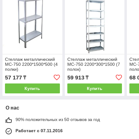
Стеллаж металлический
Стеллаж металлический
Стел
МС-750 2200*1500*500 (4
МС-750 2200*300*1500 (7
МС-7
полки)
полок)
поло
57 177
59 913
68 
₸
₸
Купить
Купить
О нас
90% положительных из 50 отзывов за год
Работает с 07.11.2016