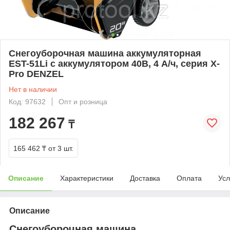
Снегоуборочная машина аккумуляторная
EST-51Li с аккумулятором 40В, 4 А/ч, серия X-
Pro DENZEL
Нет в наличии
Код: 97632
Опт и розница
182 267
₸
165 462 ₸
от 3 шт.
Описание
Характеристики
Доставка
Оплата
Усл
Описание
Снегоуборочная машина