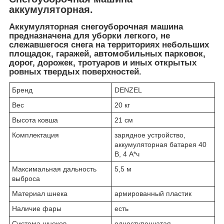
аккумуляторная.
Аккумуляторная снегоуборочная машина
предназначена для уборки легкого, не
слежавшегося снега на территориях небольших
площадок, гаражей, автомобильных парковок,
дорог, дорожек, тротуаров и иных открытых
ровных твердых поверхностей.
Бренд
DENZEL
Вес
20 кг
Высота ковша
21 см
Комплектация
зарядное устройство,
аккумуляторная батарея 40
В, 4 А*ч
Максимальная дальность
5,5 м
выброса
Материал шнека
армированный пластик
Наличие фары
есть
Система шнеков
одноступенчатая