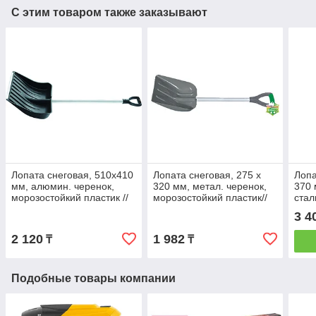
С этим товаром также заказывают
Лопата снеговая, 510х410
Лопата снеговая, 275 х
Лопа
мм, алюмин. черенок,
320 мм, метал. черенок,
370 
морозостойкий пластик //
морозостойкий пластик//
стал
СИБРТЕХ Россия
PALISAD
СИБ
3 4
2 120
1 982
₸
₸
Подобные товары компании