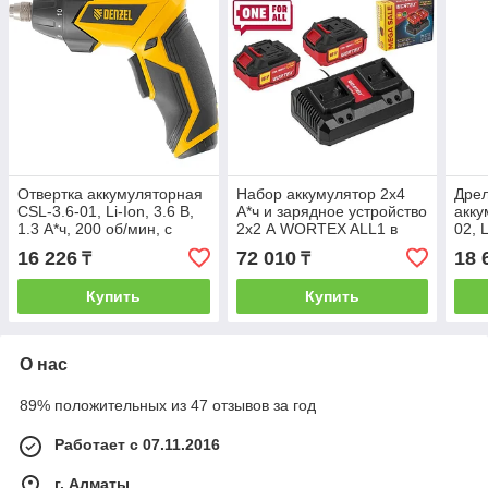
Отвертка аккумуляторная
Набор аккумулятор 2х4
Дрел
CSL-3.6-01, Li-Ion, 3.6 В,
А*ч и зарядное устройство
акку
1.3 А*ч, 200 об/мин, с
2х2 А WORTEX ALL1 в
02, L
аксессуарами Denzel
кор. МЕГА АКЦИЯ (18.0 В,
акку
16 226
72 010
18 
₸
₸
2x4.0 А*ч,
Купить
Купить
О нас
89% положительных из 47 отзывов за год
Работает с 07.11.2016
г. Алматы