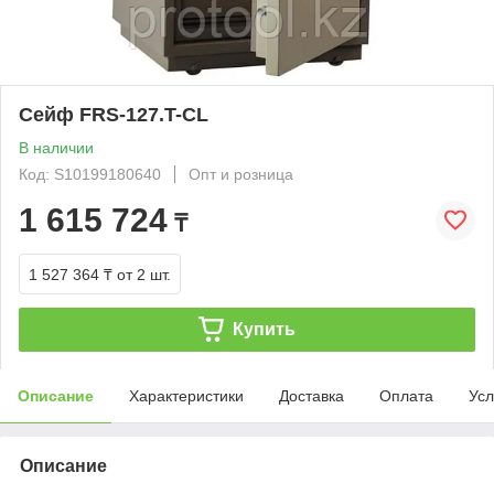
Сейф FRS-127.T-CL
В наличии
Код: S10199180640
Опт и розница
1 615 724
₸
1 527 364 ₸
от 2 шт.
Купить
Описание
Характеристики
Доставка
Оплата
Усл
Описание