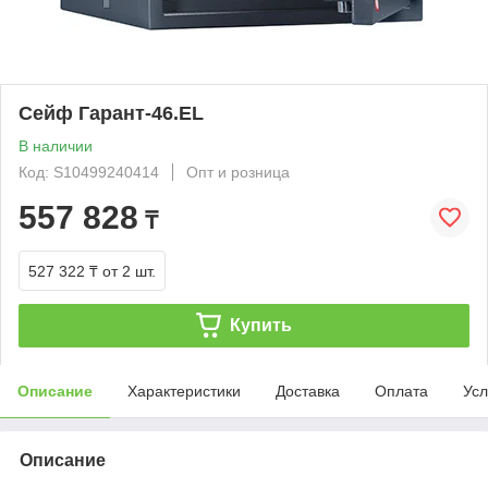
Сейф Гарант-46.EL
В наличии
Код: S10499240414
Опт и розница
557 828
₸
527 322 ₸
от 2 шт.
Купить
Описание
Характеристики
Доставка
Оплата
Усл
Описание