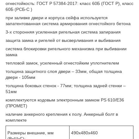
огнестойкость: ГОСТ Р 57384-2017: класс 60Б (ГОСТ Р), класс
60Б (РСБ-С )
при заливке двери и корпуса сейфа используется
запатентованная система армирования огнестойкого бетона
3-х сторонняя усиленная ригельная система запирания
защита замка и ригелей от высверливания и выбивания
система блокировки ригельного механизма при выбивании
замка
тепловой замок, усиленный огнестойким уплотнителем
толщина защитного слоя двери – 33мм, общая толщина
двери - 105мм
толщина боковых стенок - 77мм; толщина задней стенки –
51мм
комплектуются кодовым электронным замком PS 610/Е36
(ПРОМЕТ)
наличие анкерного крепления к полу. Анкерный болт в
комплекте
Размеры внешние, мм
490x480x460
(ВхШхГ):