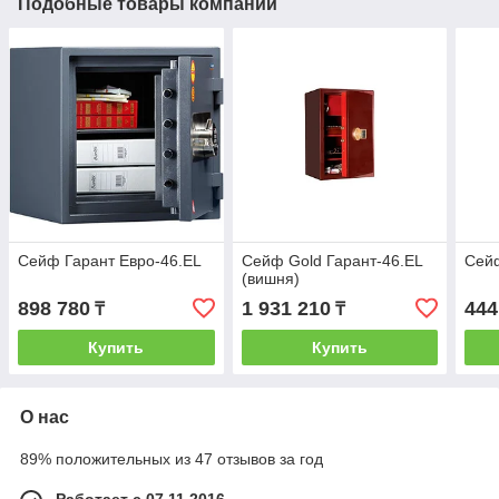
Подобные товары компании
Сейф Гарант Евро-46.EL
Сейф Gold Гарант-46.EL
Сейф
(вишня)
898 780
1 931 210
444
₸
₸
Купить
Купить
О нас
89% положительных из 47 отзывов за год