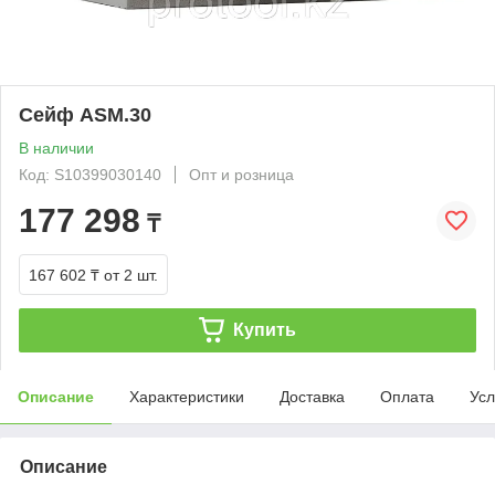
Сейф ASM.30
В наличии
Код: S10399030140
Опт и розница
177 298
₸
167 602 ₸
от 2 шт.
Купить
Описание
Характеристики
Доставка
Оплата
Усл
Описание