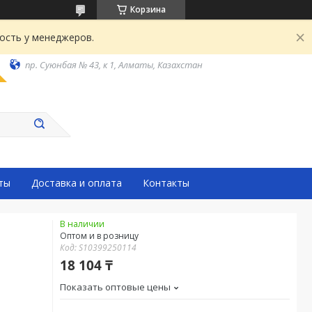
Корзина
ость у менеджеров.
пр. Суюнбая № 43, к 1, Алматы, Казахстан
ты
Доставка и оплата
Контакты
В наличии
Оптом и в розницу
Код:
S10399250114
18 104 ₸
Показать оптовые цены