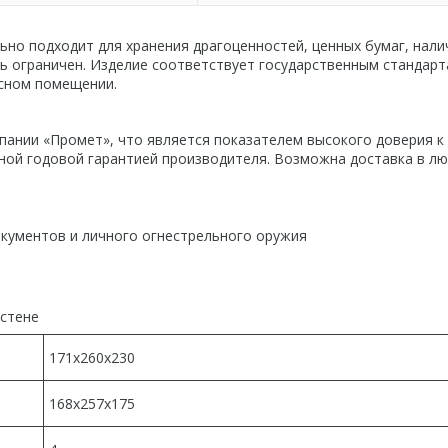
ьно подходит для хранения драгоценностей, ценных бумаг, нали
ть ограничен. Изделие соответствует государственным стандар
исном помещении.
пании «Промет», что является показателем высокого доверия к
ной годовой гарантией производителя. Возможна доставка в л
окументов и личного огнестрельного оружия
 стене
171x260x230
168x257x175