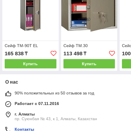
Сейф TM-90T EL
Сейф TM.30
Сей
165 838
113 498
100
₸
₸
Купить
Купить
О нас
90% положительных из 50 отзывов за год
Работает с 07.11.2016
г. Алматы
пр. Суюнбая № 43, к 1, Алматы, Казахстан
Контакты