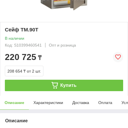
Сейф TM.90Т
В наличии
Код: S10399460541
Опт и розница
220 725
₸
208 654 ₸
от 2 шт.
Купить
Описание
Характеристики
Доставка
Оплата
Усл
Описание