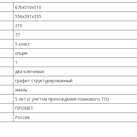
670x510x510
556x391x355
215
77
5 класс
опция
1
два ключевых
графит структурированный
эмаль
5 лет (с учетом прохождения планового ТО)
ПРОМЕТ
Россия