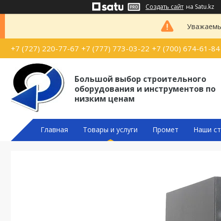
Создать сайт
на Satu.kz
Уважаемые
+7 (727) 220-77-67
+7 (777) 773-03-22
+7 (700) 674-61-84
Большой выбор строительного
оборудования и инструментов по
низким ценам
Главная
Товары и услуги
Промет
Наши ст