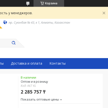
Корзина
ость у менеджеров.
пр. Суюнбая № 43, к 1, Алматы, Казахстан
ты
Доставка и оплата
Контакты
В наличии
Оптом и в розницу
Код:
А67 KL
2 285 757 ₸
Показать оптовые цены