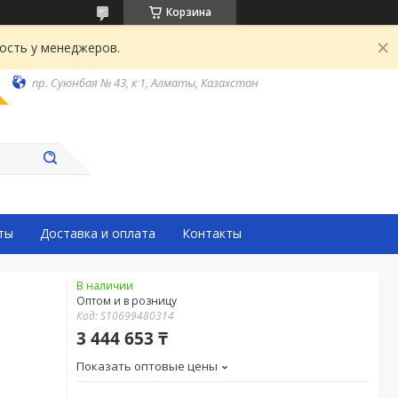
Корзина
ость у менеджеров.
пр. Суюнбая № 43, к 1, Алматы, Казахстан
ты
Доставка и оплата
Контакты
В наличии
Оптом и в розницу
Код:
S10699480314
3 444 653 ₸
Показать оптовые цены