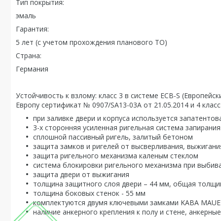
Тип покрытия:
эмаль
Гарантия:
5 лет (с учетом прохождения планового ТО)
Страна:
Германия
Устойчивость к взлому: класс 3 в системе ECB-S (Европейс
Европу сертификат № 0907/SA13-03А от 21.05.2014 и 4 клас
при заливке двери и корпуса используется запатенто
3-х сторонняя усиленная ригельная система запирания
сплошной пассивный ригель, залитый бетоном
защита замков и ригелей от высверливания, выжигани
защита ригельного механизма каленым стеклом
система блокировки ригельного механизма при выбив
защита двери от выжигания
толщина защитного слоя двери – 44 мм, общая толщин
толщина боковых стенок - 55 мм
комплектуются двумя ключевыми замками KABA MAUER 
наличие анкерного крепления к полу и стене, анкерны