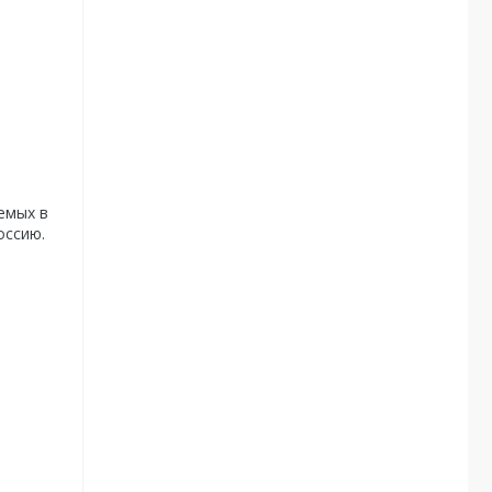
яемых в
оссию.