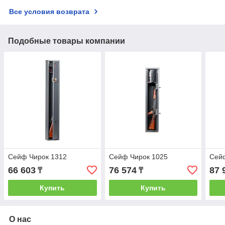
Все условия возврата
Подобные товары компании
Сейф Чирок 1312
Сейф Чирок 1025
Сейф
66 603
76 574
87 
₸
₸
Купить
Купить
О нас