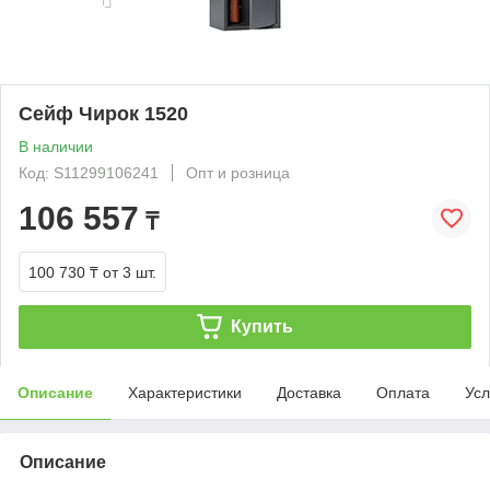
Сейф Чирок 1520
В наличии
Код: S11299106241
Опт и розница
106 557
₸
100 730 ₸
от 3 шт.
Купить
Описание
Характеристики
Доставка
Оплата
Усл
Описание