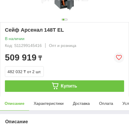
Сейф Арсенал 148T EL
В наличии
Код: S11299145416
Опт и розница
509 919
₸
482 032 ₸
от 2 шт.
Купить
Описание
Характеристики
Доставка
Оплата
Усл
Описание