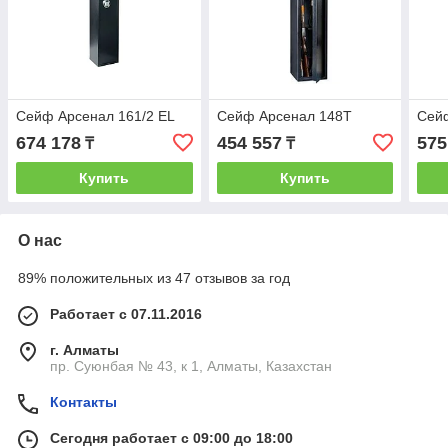
Сейф Арсенал 161/2 EL
Сейф Арсенал 148T
Сей
674 178
454 557
575
₸
₸
Купить
Купить
О нас
89% положительных из 47 отзывов за год
Работает с 07.11.2016
г. Алматы
пр. Суюнбая № 43, к 1, Алматы, Казахстан
Контакты
Сегодня работает с 09:00 до 18:00