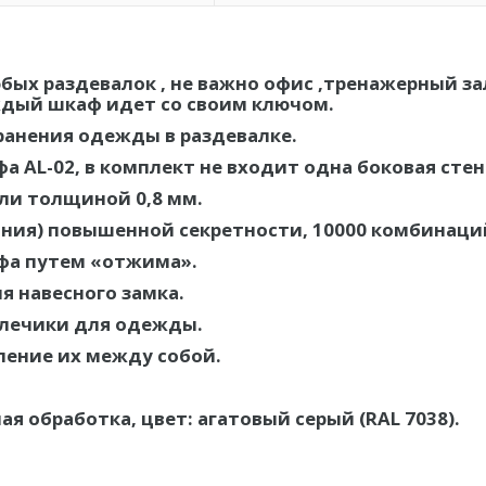
х раздевалок , не важно офис ,тренажерный зал
аждый шкаф идет со своим ключом.
ранения одежды в раздевалке.
а AL-02, в комплект не входит одна боковая стен
ли толщиной 0,8 мм.
мания) повышенной секретности, 10000 комбинаци
фа путем «отжима».
я навесного замка.
плечики для одежды.
ление их между собой.
 обработка, цвет: агатовый серый (RAL 7038).