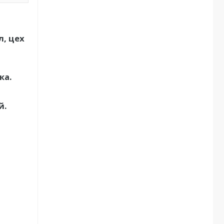
, цех
ка.
й.