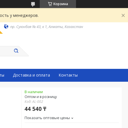
Корзина
ость у менеджеров.
пр. Суюнбая № 43, к 1, Алматы, Казахстан
ты
Доставка и оплата
Контакты
В наличии
Оптом и в розницу
Код:
AL-002
44 540 ₸
Показать оптовые цены