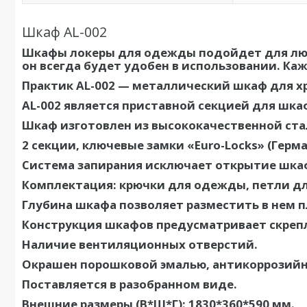
Шкаф AL-002
Шкафы локеры для одежды подойдет для любы
он всегда будет удобен в использовании. К
Практик AL-002 — металлический шкаф для х
AL-002 является приставной секцией для шкаф
Шкаф изготовлен из высококачественной ста
2 секции, ключевые замки «Euro-Locks» (Гер
Система запирания исключает открытие шка
Комплектация: крючки для одежды, петли дл
Глубина шкафа позволяет разместить в нем 
Конструкция шкафов предусматривает скреп
Наличие вентиляционных отверстий.
Окрашен порошковой эмалью, антикоррозийная
Поставляется в разобранном виде.
Внешние размеры (В*Ш*Г): 1830*360*590 мм.