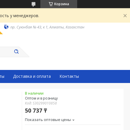
Корзина
ость у менеджеров.
пр. Суюнбая № 43, к 1, Алматы, Казахстан
ты
Доставка и оплата
Контакты
В наличии
Оптом и в розницу
Код:
S30299010858
50 737 ₸
Показать оптовые цены