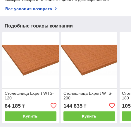
Все условия возврата
Подобные товары компании
Столешница Expert WTS-
Столешница Expert WTS-
Стол
120
200
180
84 185
144 835
105
₸
₸
Купить
Купить