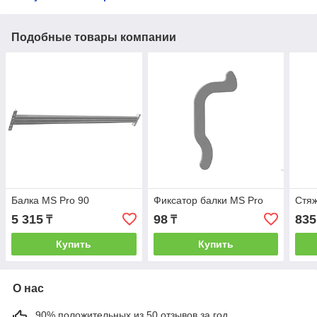
Подобные товары компании
Балка MS Pro 90
Фиксатор балки MS Pro
Стяж
5 315
98
835
₸
₸
Купить
Купить
О нас
90% положительных из 50 отзывов за год