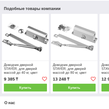
Подобные товары компании
Доводчик дверной
Доводчик дверной
Дово
STAYER, для дверей
STAYER, для дверей
STAY
массой до 40 кг, цвет
массой до 80 кг, цвет
масс
серебро
белый
кор
9 385
13 248
12 
₸
₸
Купить
Купить
О нас