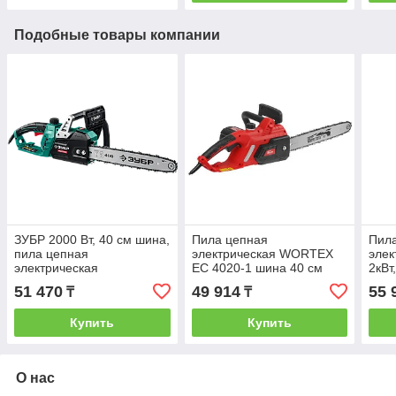
Подобные товары компании
ЗУБР 2000 Вт, 40 см шина,
Пила цепная
Пил
пила цепная
электрическая WORTEX
элек
электрическая
EC 4020-1 шина 40 см
2кВт
(16"), 3/8" LP, 1.3 мм (
40см
51 470
49 914
55 
₸
₸
2000 Вт, 13 м/с, 40.5 см,
57зв
3/8",
Купить
Купить
О нас