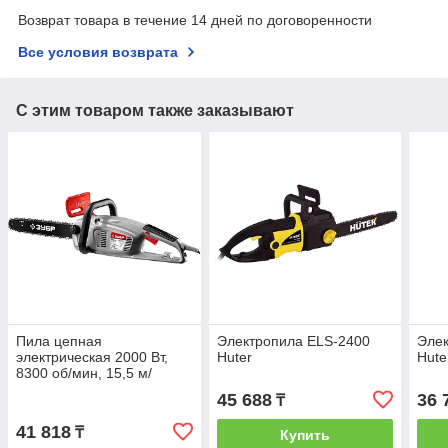
Возврат товара в течение 14 дней по договоренности
Все условия возврата
С этим товаром также заказывают
Пила цепная
Электропила ELS-2400
Эле
электрическая 2000 Вт,
Huter
Hute
8300 об/мин, 15,5 м/
с,ЗУБР, ЗЦП-2000-02
45 688
36 
₸
41 818
₸
Купить