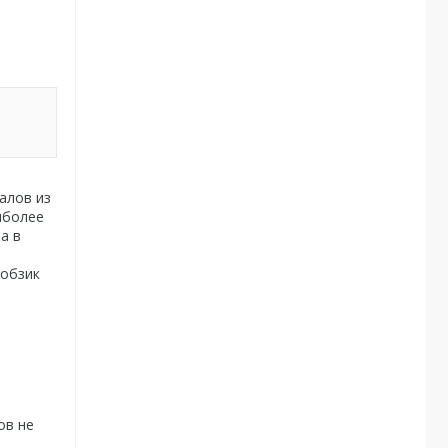
алов из
иболее
а в
Лобзик
ов не