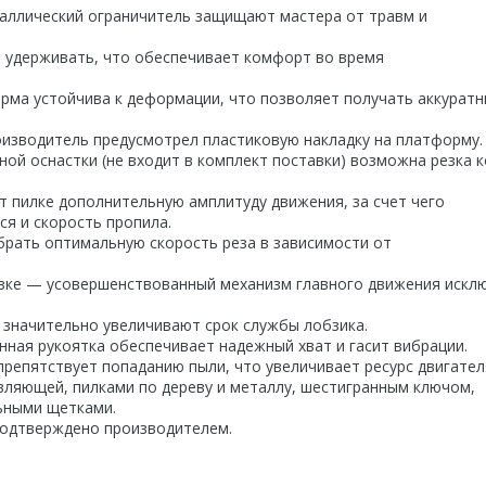
аллический ограничитель защищают мастера от травм и
о удерживать, что обеспечивает комфорт во время
ма устойчива к деформации, что позволяет получать аккурат
изводитель предусмотрел пластиковую накладку на платформу.
ой оснастки (не входит в комплект поставки) возможна резка 
пилке дополнительную амплитуду движения, за счет чего
ся и скорость пропила.
рать оптимальную скорость реза в зависимости от
езке — усовершенствованный механизм главного движения искл
 значительно увеличивают срок службы лобзика.
ная рукоятка обеспечивает надежный хват и гасит вибрации.
репятствует попаданию пыли, что увеличивает ресурс двигател
вляющей, пилками по дереву и металлу, шестигранным ключом,
ьными щетками.
 подтверждено производителем.