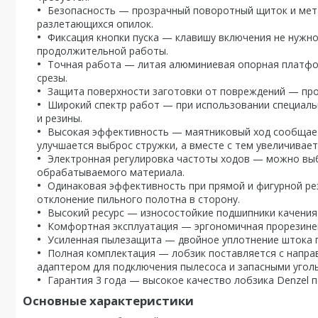
Безопасность — прозрачный поворотный щиток и мет
разлетающихся опилок.
Фиксация кнопки пуска — клавишу включения не нужн
продолжительной работы.
Точная работа — литая алюминиевая опорная платфор
срезы.
Защита поверхности заготовки от повреждений — про
Широкий спектр работ — при использовании специальн
и резины.
Высокая эффективность — маятниковый ход сообщает 
улучшается выброс стружки, а вместе с тем увеличивает
Электронная регулировка частоты ходов — можно выб
обрабатываемого материала.
Одинаковая эффективность при прямой и фигурной р
отклонение пильного полотна в сторону.
Высокий ресурс — износостойкие подшипники качения
Комфортная эксплуатация — эргономичная прорезинен
Усиленная пылезащита — двойное уплотнение штока п
Полная комплектация — лобзик поставляется с напра
адаптером для подключения пылесоса и запасными угол
Гарантия 3 года — высокое качество лобзика Denzel
Основные характеристики