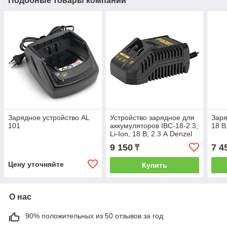
Подобные товары компании
Зарядное устройство AL
Устройство зарядное для
Заря
101
аккумуляторов IBC-18-2.3,
18 В
Li-Ion, 18 В, 2.3 А Denzel
9 150
7 4
₸
Цену уточняйте
Купить
О нас
90% положительных из 50 отзывов за год