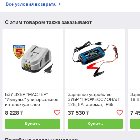
Все условия возврата
С этим товаром также заказывают
БЗУ ЗУБР "МАСТЕР"
Зарядное устройство
Заря
"Импульс" универсальное
ЗУБР "ПРОФЕССИОНАЛ",
18 В
интелектуальное
12В, 8А, автомат, IP65,
зарядное устройство,14-
AGM, GEL, WET
8 228
37 530
7 4
₸
₸
18 В для ДАИ-18-2-Ли
(КНМ4)
Купить
Купить