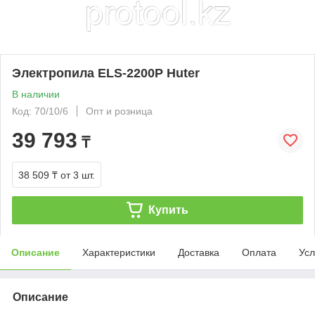
Электропила ELS-2200P Huter
В наличии
Код: 70/10/6
Опт и розница
39 793
₸
38 509 ₸
от 3 шт.
Купить
Описание
Характеристики
Доставка
Оплата
Усл
Описание