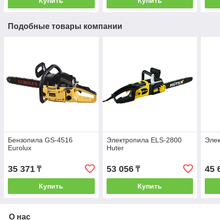
Купить
Купить
Подобные товары компании
Бензопила GS-4516
Электропила ELS-2800
Элек
Eurolux
Huter
35 371
53 056
45 
₸
₸
Купить
Купить
О нас