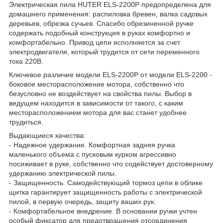
Электрическая пила HUTER ELS-2200P предопределена для
домашнего применения: распиловка бревен, валка садовых
деревьев, обрезка сучьев. Спасибо обрезиненной ручке
содержать подобный конструкция в руках комфортно и
комфортабельно. Привод цепи исполняется за счет
электродвигателя, который трудится от сети переменного
тока 220В.
Ключевое различие модели ELS-2200P от модели ELS-2200 -
боковое месторасположение мотора, собственно что
безусловно не воздействует на свойства пилы. Выбор в
ведущем находится в зависимости от такого, с каким
месторасположением мотора для вас станет удобнее
трудиться.
Выдающиеся качества:
- Надежное удержание. Комфортная задняя ручка
маленького объема с пусковым курком агрессивно
посиживает в руке, собственно что содействует достоверному
удержанию электрической пилы.
- Защищенность. Самодействующий тормоз цепи в облике
щитка гарантирует защищенность работы с электрической
пилой, в первую очередь, защиту ваших рук.
- Комфортабельное внедрение. В основании ручки учтен
особый фиксатор для предотвращения отсоединения