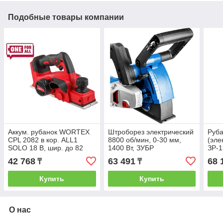
Подобные товары компании
Аккум. рубанок WORTEX
Штроборез электрический
Руба
CPL 2082 в кор. ALL1
8800 об/мин, 0-30 мм,
(эле
SOLO 18 В, шир. до 82
1400 Вт, ЗУБР
ЗР-1
мм, глуб. до 2 мм (15.000
глуб
42 768
63 491
68 
₸
₸
об/мин; ширина: 82
мин,
Купить
Купить
О нас