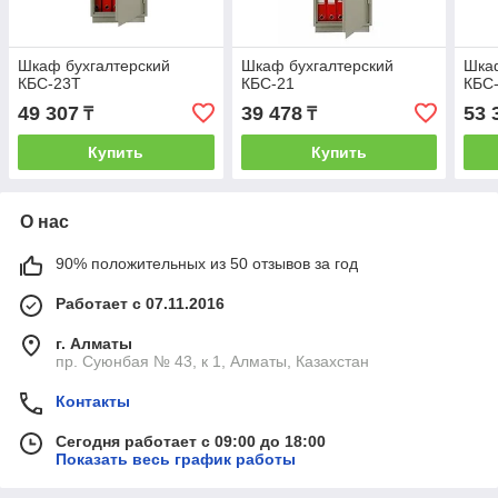
Шкаф бухгалтерский
Шкаф бухгалтерский
Шкаф
КБС-23Т
КБС-21
КБС
49 307
39 478
53 
₸
₸
Купить
Купить
О нас
90% положительных из 50 отзывов за год
Работает с 07.11.2016
г. Алматы
пр. Суюнбая № 43, к 1, Алматы, Казахстан
Контакты
Сегодня работает с 09:00 до 18:00
Показать весь график работы