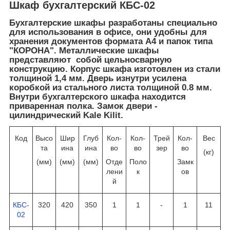
Шкаф бухгалтерский КБС-02
Бухгалтерские шкафы разработаны специально
для использования в офисе, они удобны для
хранения документов формата А4 и папок типа
"КОРОНА". Металлические шкафы
представляют собой цельносварную
конструкцию. Корпус шкафа изготовлен из стали
толщиной 1,4 мм. Дверь изнутри усилена
коробкой из стального листа толщиной 0.8 мм.
Внутри бухгалтерского шкафа находится
приваренная полка. Замок двери -
цилиндрический Kale Kilit.
Код
Высо
Шир
Глуб
Кол-
Кол-
Трей
Кол-
Вес
та
ина
ина
во
во
зер
во
(кг)
(мм)
(мм)
(мм)
Отде
Поло
Замк
лени
к
ов
й
КБС-
320
420
350
1
1
-
1
11
02