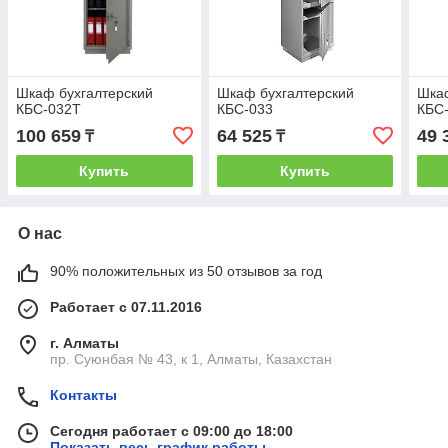
Шкаф бухгалтерский
Шкаф бухгалтерский
Шкаф
КБС-032Т
КБС-033
КБС
100 659
64 525
49 
₸
₸
Купить
Купить
О нас
90% положительных из 50 отзывов за год
Работает с 07.11.2016
г. Алматы
пр. Суюнбая № 43, к 1, Алматы, Казахстан
Контакты
Сегодня работает с 09:00 до 18:00
Показать весь график работы