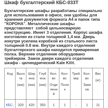
Шкаф бухгалтерский КБС-033Т
Бухгалтерские шкафы разработаны специально
для использования в офисе, они удобны для
хранения документов формата А4 и папок типа
"КОРОНА". Металлические шкафы
представляют собой цельносварную
конструкцию. Имеет 3 отделения. Корпус шкафа
изготовлен из стали толщиной 1,4 мм. Дверь
изнутри усилена коробкой из стального листа
толщиной 0.8 мм. Внутри каждого отделения
бухгалтерского шкафа находится приваренная
полка. Верхнее отделение оборудовано
трейзером. Замок двери каждого отделения
шкафа - цилиндрический Kale Kilit.
Код
Высо
Шир
Глуб
Кол-
Кол-
Трей
Кол-
Вес
та
ина
ина
во
во
зер
во
(кг)
(мм)
(мм)
(мм)
Отде
Поло
Замк
лени
к
ов
й
КБС-
320
420
350
1
1
-
1
11