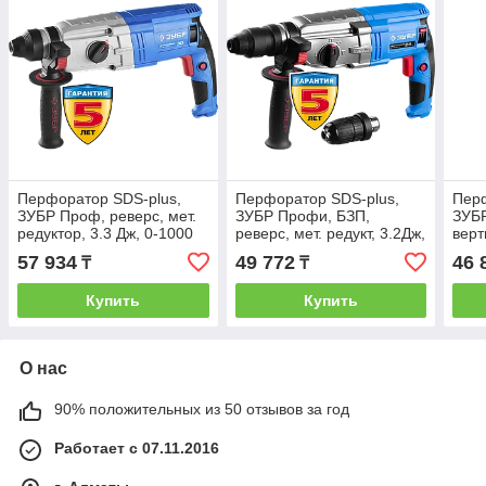
Перфоратор SDS-plus,
Перфоратор SDS-plus,
Перф
ЗУБР Проф, реверс, мет.
ЗУБР Профи, БЗП,
ЗУБР
редуктор, 3.3 Дж, 0-1000
реверс, мет. редукт, 3.2Дж,
верт
об/мин, 0-5500 уд/мин,
0-1200об/мин, 0-4800 уд/
об/м
57 934
49 772
46 
₸
₸
900 Вт, кейс
мин, 800Вт, кейс
Вт, 
Купить
Купить
О нас
90% положительных из 50 отзывов за год
Работает с 07.11.2016