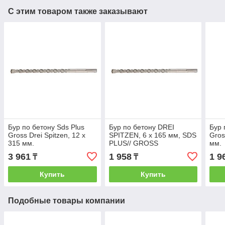
С этим товаром также заказывают
Бур по бетону Sds Plus
Бур по бетону DREI
Бур 
Gross Drei Spitzen, 12 х
SPITZEN, 6 x 165 мм, SDS
Gros
315 мм.
PLUS// GROSS
мм.
3 961
1 958
1 9
₸
₸
Купить
Купить
Подобные товары компании