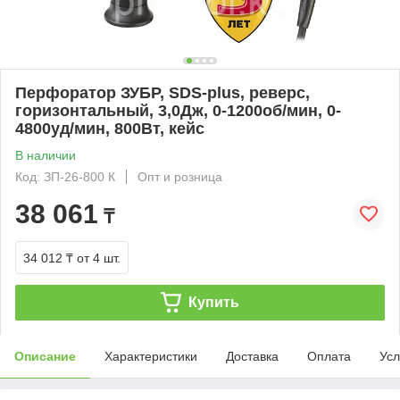
Перфоратор ЗУБР, SDS-plus, реверс,
горизонтальный, 3,0Дж, 0-1200об/мин, 0-
4800уд/мин, 800Вт, кейс
В наличии
Код: ЗП-26-800 К
Опт и розница
38 061
₸
34 012 ₸
от 4 шт.
Купить
Описание
Характеристики
Доставка
Оплата
Усл