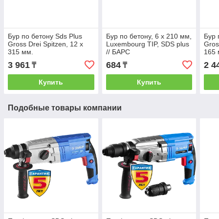
Бур по бетону Sds Plus
Бур по бетону, 6 х 210 мм,
Бур 
Gross Drei Spitzen, 12 х
Luxembourg TIP, SDS plus
Gros
315 мм.
// БАРС
165 
3 961
684
2 4
₸
₸
Купить
Купить
Подобные товары компании