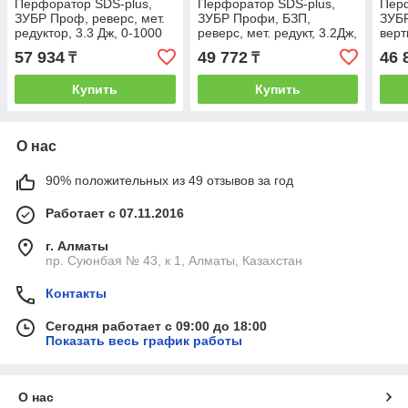
Перфоратор SDS-plus,
Перфоратор SDS-plus,
Перф
ЗУБР Проф, реверс, мет.
ЗУБР Профи, БЗП,
ЗУБР
редуктор, 3.3 Дж, 0-1000
реверс, мет. редукт, 3.2Дж,
верт
об/мин, 0-5500 уд/мин,
0-1200об/мин, 0-4800 уд/
об/м
57 934
49 772
46 
₸
₸
900 Вт, кейс
мин, 800Вт, кейс
Вт, 
Купить
Купить
О нас
90% положительных из 49 отзывов за год
Работает с 07.11.2016
г. Алматы
пр. Суюнбая № 43, к 1, Алматы, Казахстан
Контакты
Сегодня работает с 09:00 до 18:00
Показать весь график работы
О нас