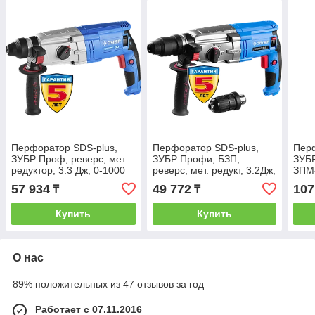
Перфоратор SDS-plus,
Перфоратор SDS-plus,
Пер
ЗУБР Проф, реверс, мет.
ЗУБР Профи, БЗП,
ЗУБ
редуктор, 3.3 Дж, 0-1000
реверс, мет. редукт, 3.2Дж,
ЗПМ-
об/мин, 0-5500 уд/мин,
0-1200об/мин, 0-4800 уд/
450 
57 934
49 772
107
₸
₸
900 Вт, кейс
мин, 800Вт, кейс
мин,
Купить
Купить
О нас
89% положительных из 47 отзывов за год
Работает с 07.11.2016