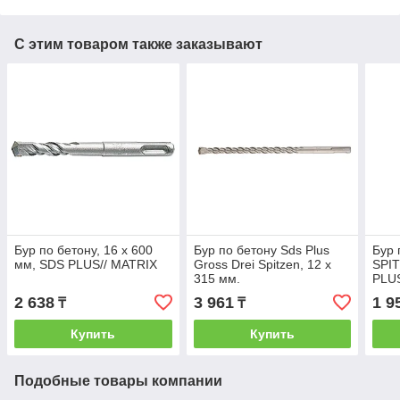
С этим товаром также заказывают
Бур по бетону, 16 x 600
Бур по бетону Sds Plus
Бур 
мм, SDS PLUS// MATRIX
Gross Drei Spitzen, 12 х
SPIT
315 мм.
PLU
2 638
3 961
1 9
₸
₸
Купить
Купить
Подобные товары компании