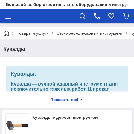
Большой выбор строительного оборудования и инструмен
Товары и услуги
Столярно-слесарный инструмент
К
Кувалды
Кувалды.
Кувалда — ручной ударный инструмент для
исключительно тяжёлых работ. Широкая
область применения: может быть
использована в ковке, шиномонтаже,
Показать всё
забивании, раскалывании, дроблении
и демонтаже. Кувалды разделяются по
конструкциям:
Кувалды с деревянной ручкой
-Тупоносая кувалда Масса 2—16 кг.
-Остроносая поперечная кувалда Масса 3—
8 кг.