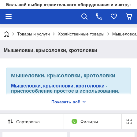
Большой выбор строительного оборудования и инструмен
Товары и услуги
Хозяйственные товары
Мышеловки, 
Мышеловки, крысоловки, кротоловки
Мышеловки, крысоловки, кротоловки
Мышеловки, крысоловки, кротоловки
-
приспособление простое в использовании,
высокоэффективное не имеющее вредных
веществ. Служит для ловли мелких
Показать всё
вредителей и грызунов. Может быть
использовано в любой сфере деятельности
человека.
Сортировка
0
Фильтры