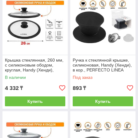
Крышка стеклянная, 260 мм,
Ручка к стеклянной крышке,
с силиконовым ободом,
силиконовая, Handy (Хенди),
круглая, Handy (Хенди),
в кор., PERFECTO LINEA
PERFECTO LINEA
(PERFECTO LINEA) (25-
В наличии
Под заказ
(PERFECTO LINEA)
010351)
4 332
893
₸
₸
Купить
Купить