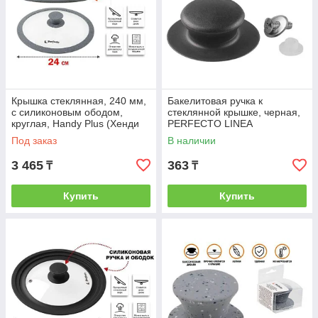
Крышка стеклянная, 240 мм,
Бакелитовая ручка к
с силиконовым ободом,
стеклянной крышке, черная,
круглая, Handy Plus (Хенди
PERFECTO LINEA
Плюс), PERFECTO LINEA
(PERFECTO LINEA) (25-
Под заказ
В наличии
(PERFECTO
020999)
3 465
363
₸
₸
Купить
Купить