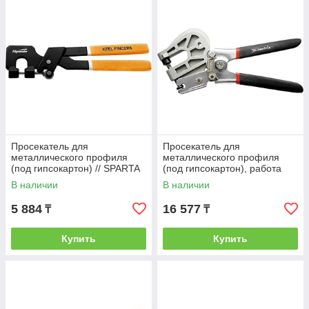
получается так называемая "скрепка" что
придает прочность соединению.
Просекатель для
Просекатель для
металлического профиля
металлического профиля
(под гипсокартон) // SPARTA
(под гипсокартон), работа
одной рукой // MATRIX
В наличии
В наличии
5 884
16 577
₸
₸
Купить
Купить