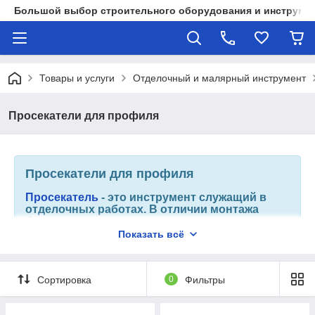
Большой выбор строительного оборудования и инструмен
Товары и услуги
Отделочный и малярный инструмент
Просекатели для профиля
Просекатели для профиля
Просекатель
- это инструмент служащий в
отделочных работах. В отличии монтажа
блошками это намного проще и намного
быстрее. Плюс не оставляет дефектов и
Показать всё
неровностей на профиле. Профиль
монтируется в "разнобой" одна идет на верх,
а другая переворачивается вниз. Таким
Сортировка
0
Фильтры
образом просекаются 4 отверстия. Отверстия
которые прокусываются они
разворачиваются в разные стороны и