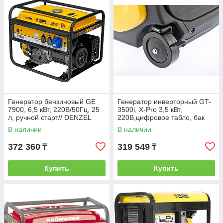
Генератор бензиновый GE
Генератор инверторный GT-
7900, 6,5 кВт, 220В/50Гц, 25
3500i, X-Pro 3,5 кВт,
л, ручной старт// DENZEL
220В,цифровое табло, бак
7,5 л, ручной старт//DENZEL
В наличии
В наличии
372 360
319 549
₸
₸
Купить
Купить