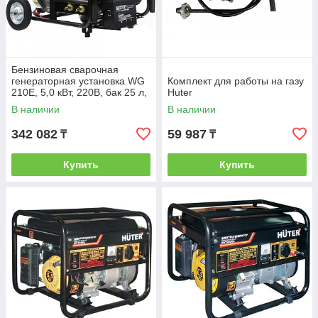
Бензиновая сварочная
генераторная установка WG
Комплект для работы на газу
210Е, 5,0 кВт, 220В, бак 25 л,
Huter
электрост.//DENZEL
В наличии
В наличии
342 082
59 987
₸
₸
Купить
Купить