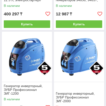
12.5 л, электростартер//
генераторов 94636, 94637,
DENZEL
94638, 94639, 94693//
В наличии
В наличии
DENZEL
400 297
12 987
₸
₸
Купить
Купить
Генератор инверторный,
ЗУБР Профессионал
ЗИГ-1200
Генератор инверторный,
ЗУБР Профессионал
В наличии
ЗИГ-2000