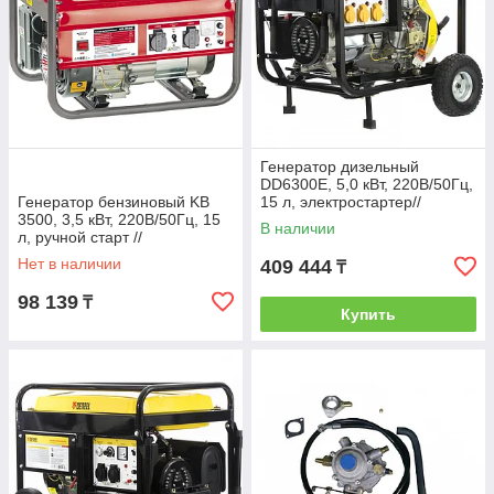
Генератор дизельный
DD6300Е, 5,0 кВт, 220В/50Гц,
Генератор бензиновый KB
15 л, электростартер//
3500, 3,5 кВт, 220В/50Гц, 15
DENZEL
В наличии
л, ручной старт //
KRONWERK
Нет в наличии
409 444
₸
98 139
₸
Купить