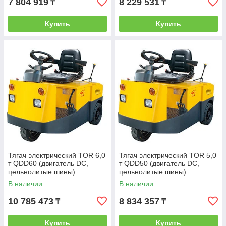
7 804 919
8 229 531
₸
₸
Купить
Купить
Тягач электрический TOR 6,0
Тягач электрический TOR 5,0
т QDD60 (двигатель DC,
т QDD50 (двигатель DC,
цельнолитые шины)
цельнолитые шины)
В наличии
В наличии
10 785 473
8 834 357
₸
₸
Купить
Купить